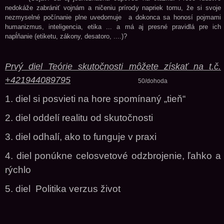
nedokáže zabrániť vojnám a ničeniu prírody napriek tomu, že si svoje
nezmyselné počínanie plne uvedomuje a dokonca sa honosí pojmami
humanizmus, inteligencia, etika ... a má aj presné pravidlá pre ich
napĺňanie (etiketu, zákony, desatoro, ....)?
Prvý diel Teórie skutočnosti môžete získať
na t.č.
+421944089795
50/dohoda
1. diel si posvieti na hore spomínaný „tieň“
2. diel oddelí realitu od skutočnosti
3. diel odhalí, ako to funguje v praxi
4. diel ponúkne celosvetové odzbrojenie, ľahko a
rýchlo
5. diel Politika verzus život