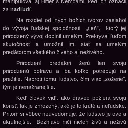
manipuloval aj Hitler s Nemcami, keď ich označil
za
nadľudí
.
Na rozdiel od iných božích tvorov zasiahol
do vývoja ľudskej spoločnosti „tieň“, ktorý jej
prirodzený vývoj doplnil umelým. Prekrýval ľuďom
skutočnosť a umožnil im, stať sa umelým
predátorom všetkého živého aj neživého.
Prirodzení predátori žerú len svoju
prirodzenú potravu a iba koľko potrebujú na
prežitie. Naproti tomu ľudstvo, čím viac „zožerie“,
tým je nenažranejšie.
Keď človek vidí, ako dravec požiera svoju
korisť, tak je zhrozený, aké je to kruté a neľudské.
Pritom si vôbec neuvedomuje, že ľudstvo je oveľa
ukrutnejšie. Bezhlavo ničí nielen živú a neživú