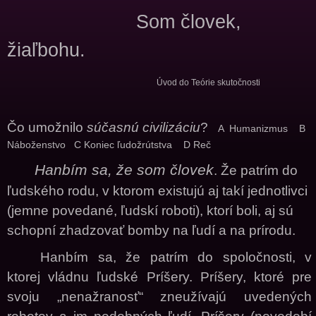
Som človek,
žiaľbohu.
Úvod do Teórie skutočnosti
Čo umožnilo
súčasnú civilizáciu
?
A Humanizmus B
Náboženstvo C Koniec ľudožrútstva D Reč
Hanbím sa, že som človek
. Že patrím do
ľudského rodu, v ktorom existujú aj takí jednotlivci
(jemne povedané, ľudskí roboti), ktorí boli, aj sú
schopní zhadzovať bomby na ľudí a na prírodu.
Hanbím sa, že patrím do spoločnosti, v
ktorej vládnu ľudské Príšery. Príšery, ktoré pre
svoju „nenažranosť“ zneužívajú uvedených