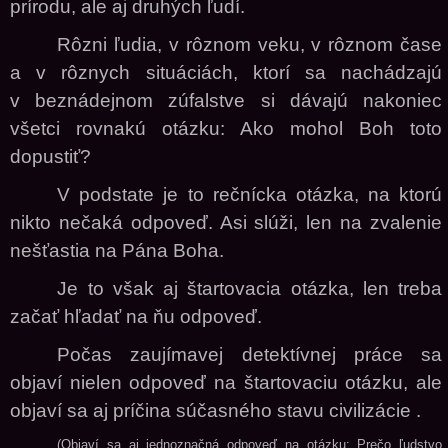
prírodu, ale aj druhých ľudí.
Rôzni ľudia, v rôznom veku, v rôznom čase
a v rôznych situáciách, ktorí sa nachádzajú
v beznádejnom zúfalstve si dávajú nakoniec
všetci rovnakú otázku: Ako mohol Boh toto
dopustiť?
V podstate je to rečnícka otázka, na ktorú
nikto nečaká odpoveď. Asi slúži, len na zval
enie
nešťastia na Pána Boha.
Je to však aj štartovacia otázka, len treba
začať hľadať na ňu odpoveď.
Počas zaujímavej detektívnej práce sa
objaví nielen odpoveď na štartovaciu otázku, ale
objaví sa aj príčina súčasného stavu civilizácie .
(Objaví sa aj jednoznačná odpoveď na otázku: Prečo ľudstvo