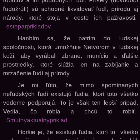
robotov a im podobných ľudí. Príšery (novodobí
ľudožrúti) sú schopné likvidovať ľudí, prírodu aj
národy, ktoré stoja v ceste ich pažravosti.
esteparprikladov
Hanbím sa, že patrím do ľudskej
spoločnosti, ktorá umožňuje Netvorom v ľudskej
koži, aby vyrábali zbrane, muníciu a ďalšie
prostriedky, ktoré slúžia len na zabíjanie a
mrzačenie ľudí aj prírody.
Je mi ľúto, že mimo spomínaných
neľudských ľudí existujú ľudia, ktorí toto všetko
vedome podporujú. To je však ten lepší prípad.
Vedia, čo robia a chcú to robiť.
Smutnyaktualnypriklad
Horšie je, že existujú ľudia, ktorí to všetko