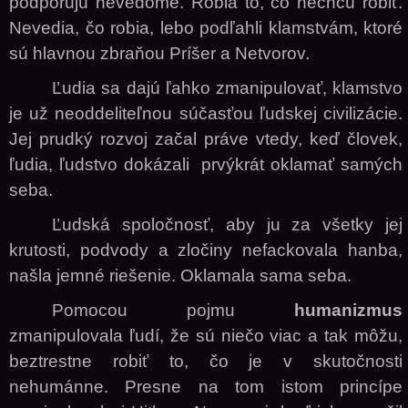
podporujú nevedome. Robia to, čo nechcú robiť.
Nevedia, čo robia, lebo podľahli klamstvám, ktoré
sú hlavnou zbraňou Príšer a Netvorov.
Ľudia sa dajú ľahko zmanipulovať, klamstvo
je už neoddeliteľnou súčasťou ľudskej civilizácie.
Jej prudký rozvoj začal práve vtedy, keď človek,
ľudia, ľudstvo dokázali prvýkrát oklamať samých
seba.
Ľudská spoločnosť, aby ju za všetky jej
krutosti, podvody a zločiny nefackovala hanba,
našla jemné riešenie. Oklamala sama seba.
Pomocou pojmu
humanizmus
zmanipulovala ľudí, že sú niečo viac a tak môžu,
beztrestne robiť to, čo je v skutočnosti
nehumánne. Presne na tom istom princípe