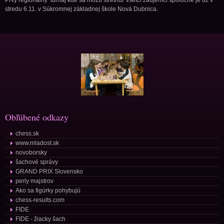
Prvý regionálny turnaj kde sa môžu stretnúť všetci záujemci spoločne je už v
stredu 6.11. v Súkromnej základnej škole Nová Dubnica.
Obľúbené odkazy
chess.sk
www.mladost.sk
novoborsky
šachové správy
GRAND PRIX Slovensko
perly majstrov
Ako sa figúrky pohybujú
chess-results.com
FIDE
FIDE - žiacky šach