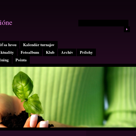
ióne
iť sa hrou
Kalendár turnajov
ktuality
Fotoalbum
Klub
Archív
Prílohy
éning
Pointa