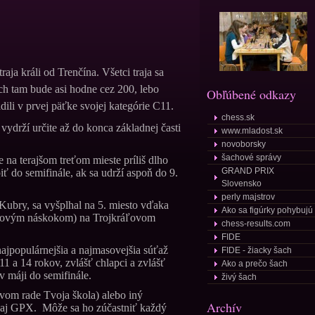
 králi od Trenčína. Všetci traja sa
ch tam bude asi hodne cez 200, lebo
Obľúbené odkazy
dili v prvej päťke svojej kategórie C11.
chess.sk
ydrží určite až do konca základnej časti
www.mladost.sk
novoborsky
šachové správy
na terajšom treťom mieste príliš dlho
GRAND PRIX
ť do semifinále, ak sa udrží aspoň do 9.
Slovensko
perly majstrov
Kubry, sa vyšplhal na 5. miesto vďaka
Ako sa figúrky pohybujú
odovým náskokom) na Trojkráľovom
chess-results.com
FIDE
opulárnejšia a najmasovejšia súťaž
FIDE - žiacky šach
1 a 14 rokov, zvlášť chlapci a zvlášť
Ako a prečo šach
 v máji do semifinále.
živý šach
vom rade Tvoja škola) alebo iný
Archív
naj GPX. Môže sa ho zúčastniť každý