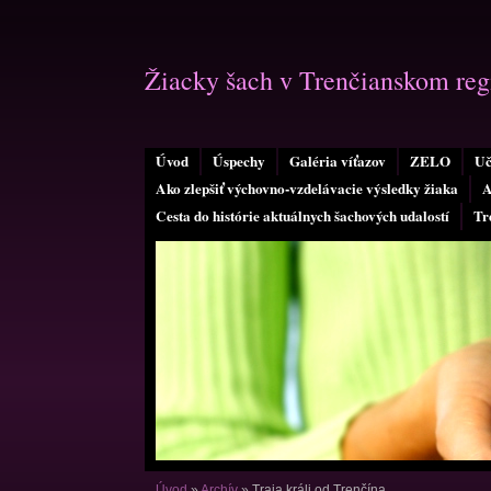
Žiacky šach v Trenčianskom reg
Úvod
Úspechy
Galéria víťazov
ZELO
Uč
Ako zlepšiť výchovno-vzdelávacie výsledky žiaka
A
Cesta do histórie aktuálnych šachových udalostí
Tr
Úvod
»
Archív
»
Traja králi od Trenčína