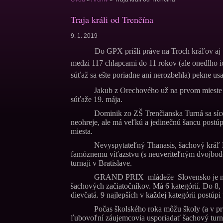
Traja králi od Trenčína
9. 1. 2019
Do GPX prišli práve na Troch kráľov aj traja
medzi 117 chlapcami do 11 rokov (ale onedlho i
súťaž sa ešte poriadne ani nerozbehla) pekne usa
Jakub z Orechového už na prvom mieste v
súťaže 19. mája.
Dominik zo ZŠ Trenčianska Turná sa síce 
neohreje, ale má veľkú a jedinečnú šancu postúpi
miesta.
Nevyspytateľný Thanasis, šachový kráľ 
famóznemu víťazstvu (s neuveriteľným dvojb
turnaji v Bratislave.
GRAND PRIX mládeže Slovensko je najp
šachových začiatočníkov. Má 6 kategórií. Do 8, 1
dievčatá. 9 najlepších v každej kategórii postúpi
Počas školského roka môžu školy (a v pr
ľubovoľní záujemcovia usporiadať šachový tur