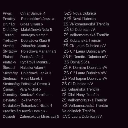
SZŠ Nová Dubnica
Prváci Cihlár Samuel 4
SZŠ Nová Dubnica
Prváčky Reseteričová Jessica -
ZŠ Veľkomoravská Trenčín
Druháci Gibas Viliam 6
ZŠ CI Dubnica n/V
Druháčky Matuščinová Nela 5
ZŠ Veľkomoravská Trenčín
Tretiaci Andrejko Martin 5
ZŠ Kubranská Trenčín
Tretiačky Dobiašová Klára 6
ZŠ CI/ Laura Dubnica n/V
Štvrtáci Záhorček Jakub 3
ZŠ CI/ Laura Dubnica n/V
Štvrtáčky Holečková Marianna 3
ZŠ P. Demitru Dubnica n/V
Piataci Ďurčo Adrián 4
ZŠ Dolná Súča
Piatačky Rybárová Monika 5
ZŠ P. Demitru Dubnica n/V
Šiestaci Haluska Adam 4
ZŠ CI/ Laura Dubnica n/V
Šiestačky Holečková Lenka 3
ZŠ Pod hájom Dubnica n/V
Siedmaci Híreš Marek 3
ZŠ CI Dubnica n/V
Siedmačky Poliaková Emma 3
ZŠ Kubranská Trenčín
Ôsmaci Vaľa Michal 5
ZŠ Dlhé Hony Trenčín
Ôsmačky Kereková Karolína -
ZŠ Veľkomoravská Trenčín
Deviataci Tokár Anton 5
ZŠ Veľkomoravská Trenčín
Deviatačky Šefranková Nicole 4
Na dolinách Trenčín
Predškoláci Klozík Dominik -
CVČ Laura Dubnica n/V
Dospelí Záhorčeková Miroslava 5