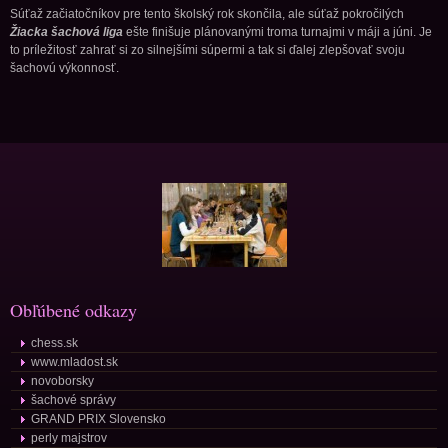
Súťaž začiatočníkov pre tento školský rok skončila, ale súťaž pokročilých
Žiacka šachová liga
ešte finišuje plánovanými troma turnajmi v máji a júni. Je
to príležitosť zahrať si zo silnejšími súpermi a tak si ďalej zlepšovať svoju
šachovú výkonnosť.
Obľúbené odkazy
chess.sk
www.mladost.sk
novoborsky
šachové správy
GRAND PRIX Slovensko
perly majstrov