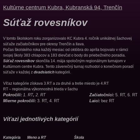
Kultúrne centrum Kubra, Kubranská 94, Trenčín
Súťaž rovesníkov
V tomto školskom roku zorganizovalo KC Kubra 4. ročník unikátnej šachovej
súťaže začiatočníkov pre okresy Trenčín a Ilava.
Počas školského roka každý mesiac od októbra do apríla bojovalo v rámci
svojej školy 383 chlapcov a 183 dievčat o body do priebežného poradia.
Súťaž rovesníkov
skončila 14. mája spoločným regionálnym turnajom v
Kultúrnom centre Kubra. Tento záverečný turnaj rozhodol o konečnom poradí
súťaže v každej z
dvadsiatich
kategórii.
Víťaz kategórie získava 3.RT a za druhé a tretie miesto je 4.RT
RT – regionálna výkonnostná trieda v šachu
Pokročilí:
1. RT
,
2. RT
Začiatočníci:
5. RT, 6. RT
Mierne pokročilí:
3. RT, 4. RT
Laici:
bez RT
Víťazi jednotlivých kategórií
Kategória Meno a RT Škola