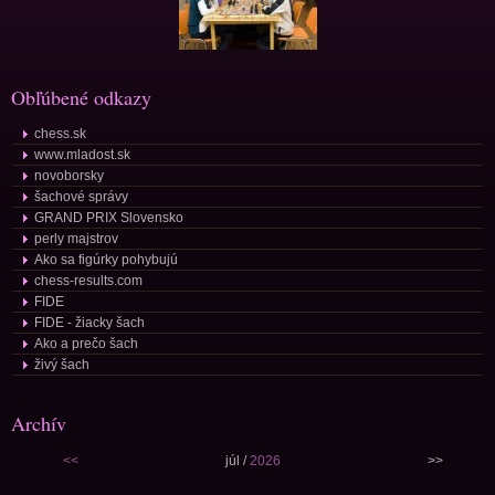
Obľúbené odkazy
chess.sk
www.mladost.sk
novoborsky
šachové správy
GRAND PRIX Slovensko
perly majstrov
Ako sa figúrky pohybujú
chess-results.com
FIDE
FIDE - žiacky šach
Ako a prečo šach
živý šach
Archív
<<
júl /
2026
>>