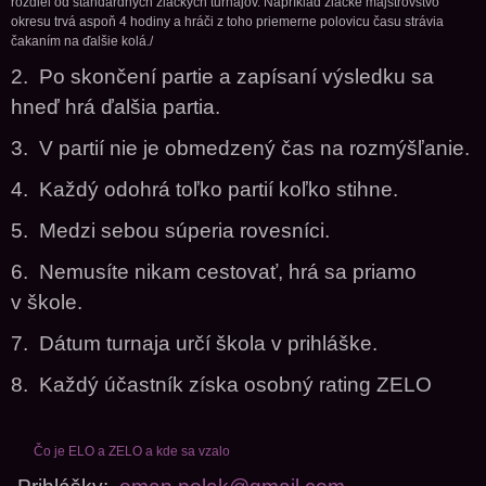
rozdiel od štandardných žiackych turnajov. Napríklad žiacke majstrovstvo
okresu trvá aspoň 4 hodiny a hráči z toho priemerne polovicu času strávia
čakaním na ďalšie kolá./
2. Po skončení partie a zapísaní výsledku sa
hneď hrá ďalšia partia.
3. V partií nie je obmedzený čas na rozmýšľanie.
4. Každý odohrá toľko partií koľko stihne.
5. Medzi sebou súperia rovesníci.
6. Nemusíte nikam cestovať, hrá sa priamo
v škole.
7. Dátum turnaja určí škola v prihláške.
8. Každý účastník získa osobný rating ZELO
Čo je ELO a ZELO a kde sa vzalo