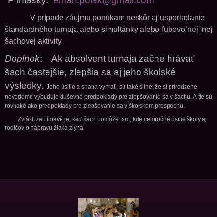
Prihlášky:
eman.polak@gmail.com
V prípade záujmu ponúkam neskôr aj usporiadanie
štandardného turnaja alebo simultánky alebo ľubovoľnej inej
šachovej aktivity.
Doplnok
: Ak absolvent turnaja začne hrávať
šach častejšie, zlepšia sa aj jeho školské
výsledky.
Jeho úsilie a snaha vyhrať, sú také silné, že si prirodzene -
nevedome vybuduje duševné predpoklady pre zlepšovanie sa v šachu. A tie sú
rovnaké ako predpoklady pre zlepšovanie sa v školskom prospechu.
Zvlášť zaujímavé je, keď šach pomôže tam, kde celoročné úsilie školy aj
rodičov o nápravu žiaka zlyhá.